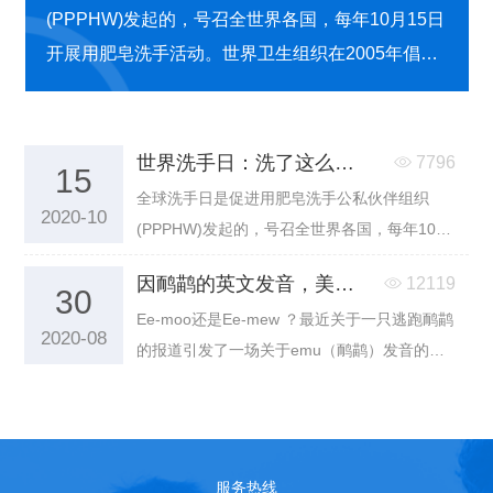
(PPPHW)发起的，号召全世界各国，每年10月15日
开展用肥皂洗手活动。世界卫生组织在2005年倡
导，并在该年的10月13日订立，目的是呼吁全世界
通过“洗手”这个简单但重要的动作，加强卫生意识，
以防止感染到传染病
世界洗手日：洗了这么多年的手，你到底会不会洗？
7796
15
全球洗手日是促进用肥皂洗手公私伙伴组织
2020-10
(PPPHW)发起的，号召全世界各国，每年10月
15日开展用肥皂洗手活动。世界卫生组织在
因鸸鹋的英文发音，美国人引起澳大利亚人的强烈抗议
12119
2005年倡导，并在该年的10月13日订立，目的
30
Ee-moo还是Ee-mew ？最近关于一只逃跑鸸鹋
是呼吁全世界通过“洗手”这个简单但重要的动
2020-08
的报道引发了一场关于emu（鸸鹋）发音的国
作，加强卫生意识，以防止感染到传染病
际事件，美国人把澳洲人气炸了，甚至需要道
歉来平息愤怒。
服务热线