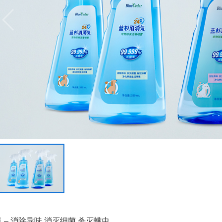
 消除异味 消灭细菌 杀灭螨虫